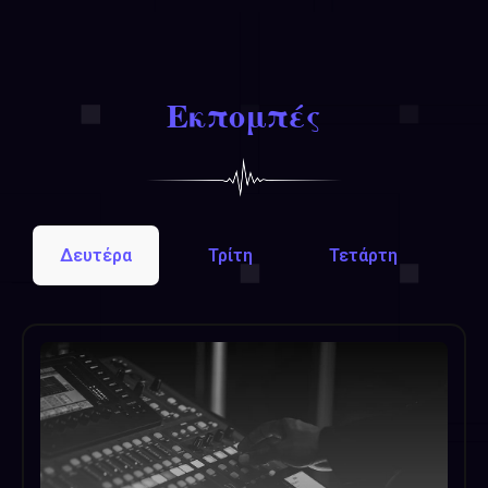
Εκπομπές
Δευτέρα
Τρίτη
Τετάρτη
Π