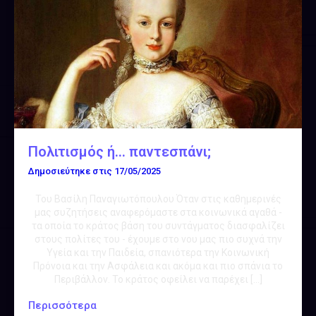
Πολιτισμός ή… παντεσπάνι;
Δημοσιεύτηκε στις
17/05/2025
Του Βασίλη Παναγιωτόπουλου Όταν στις καθημερινές
μας συζητήσεις αναφερόμαστε στα κοινωνικά αγαθά -
τα οποία το κράτος βάση του συντάγματος διασφαλίζει
στους πολίτες του - έχουμε στο νου μας πιο συχνά την
Υγεία και την Παιδεία, σπανιότερα την Κοινωνική
Πρόνοια και την Ασφάλεια και ακόμα και πιο σπάνια το
Περιβάλλον. Το κράτος οφείλει να παρέχει […]
Περισσότερα