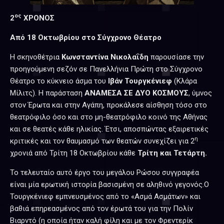
ος
2
ΧΡΟΝΟΣ
Από 18 Οκτωβρίου στο Σύγχρονο Θέατρο
Η σκηνοθέτρια
Κωνσταντίνα Νικολαΐδη
παρουσίασε την
προηγούμενη σεζόν σε Πανελλήνια Πρώτη στο Σύγχρονο
Θέατρο το κύκνειο άσμα του
Ιβάν Τουργκένιεφ
(Κλάρα
Μίλιτς). Η παράσταση
ΑΝΑΜΕΣΑ ΣΕ ΔΥΟ ΚΟΣΜΟΥΣ
, ύμνος
στον Έρωτα και στην Αγάπη, προκάλεσε αίσθηση τόσο στο
θεατρόφιλο όσο και στο μη-θεατρόφιλο κοινό της Αθήνας
και σε θεατές κάθε ηλικίας. Έτσι, αποσπώντας εξαιρετικές
η
κριτικές και τον θαυμασμό των θεατών συνεχίζει για 2
χρονιά από Τρίτη 18 Οκτωβρίου κάθε
Τρίτη και Τετάρτη.
Το τελευταίο αυτό έργο του μεγάλου Ρώσου συγγραφέα
είναι μία ερωτική ιστορία βασισμένη σε αληθινό γεγονός.Ο
Τουργκένιεφ εμπνευσμένος από το «Ασμά Ασμάτων» και
βαθιά επηρεασμένος από τον έρωτά του για την Πολίν
Βιαρντό (η οποία ήταν καλή φίλη και με τον Φρεντερίκ