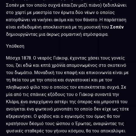
Σοπέν με τον οποίο συχνά έπαιζαν μαζί πιάνο) ξεδιπλώνει
στο χαρτί με μαεστρία τον έρωτα δύο νέων ο οποίος
κατορθώνει να νικήσει ακόμα και τον θάνατο. Η παράσταση
είναι ενδεδυμένη αποκλειστικά με τη μουσική του
Σοπέν
δημιουργώντας μια άκρως ρομαντική ατμόσφαιρα.
Υπόθεση
Μόσχα 1878. Ο νεαρός Γιάκοφ, έχοντας χάσει τους γονείς
του, ζει εδώ και επτά χρόνια απομονωμένος στο σκοτεινό
του δωμάτιο. Μοναδική του επαφή και επικοινωνία είναι με
τη θεία του με την οποία και συγκατοικεί και με τον
πληθωρικό φίλο του ο οποίος τον επισκέπτεται συχνά. Σε
μία από τις σπάνιες εξόδους του ο Γιάκοφ συναντά την
Κλάρα, ένα ανερχόμενο αστέρι της όπερας και μπροστά του
ανοίγεται ένα φωτεινό μονοπάτι το οποίο δεν είχε ως τότε
εξερευνήσει. Ο φόβος και ο εγωισμός του όμως θα τον
κρατήσουν δέσμιό τους ώσπου ο Έρωτας, αναιρώντας τις
φυσικές σταθερές του γήινου κόσμου, θα του αποκαλύψει