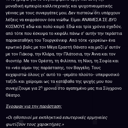
μοναδική εμπειρία καλλιτεχνικής και ψυχοπνευματικής
γέννας με τους συνεργάτες μου; Δεν πιστεύω ότι υπάρχουν
λέξεις να εκφράσουν όσα νιώθω. Είμαι ΑΝΑΜΕΣΑ ΣΕ ΔΥΟ
ΚΟΣΜΟΥΣ εδώ και πολύ καιρό. Εδώ και τρία χρόνια σχεδόν,
από τότε που έσκυψα το κεφάλι πάνω σ’ αυτήν την τεράστια
παρακαταθήκη του Τουργκένιεφ. Από τότε «χορεύω» ένα
ερωτικό βαλς με τον Μέγα Εραστή Θάνατο και μαζί μ’ αυτόν
με τον Γιάκοφ, την Κλάρα, την Πλάτοσια, την Άννα και τον
Φιοντόρ. Με τον Ορέστη, τη Φιλίππα, τη Νίκη, τη Σοφία και
το «νέο αίμα» της παράστασης, τον Βαγγέλη. Τους
ευχαριστώ όλους γι’ αυτό το -γεμάτο πλούτο- υπερφυσικό
ταξίδι και χαίρομαι ως τα κατάβαθα της ψυχής μου που
η
συνεχίζουμε για 2
χρονιά στο αγαπημένο μας πια Σύγχρονο
Θέατρο.
Έγραψαν για την παράσταση:
«Οι ηθοποιοί με εκπληκτικά εσωτερικές ερμηνείες
φωτίζουν τους χαρακτήρες.»