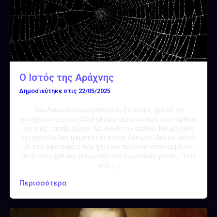
Ο Ιστός της Αράχνης
Δημοσιεύτηκε στις
22/05/2025
Του Λεωνίδα Γεωργόπουλου Σε όλους αρέσει να
φτιάχνουν νόμους αλλά ακόμη περισσότερο τους αρέσει
να τους παραβιάζουν. Και σένα σου αρέσει. Και μη πεις
όχι γιατί θα λες ψέματα και στους δυο μας. Δεν μοιάζουν
με τα μικρά παιδιά που χτίζουν πύργους στην άμμο και
μετά τους χαλάνε γελώντας; Και ο ωκεανός γελάει. Γιατί
ενώ […]
Περισσότερα