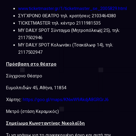
www.ticketmaster.gr/1/ticketmaster_se_2005829.html
ΣΥΓΧΡΟΝΟ ΘΕΑΤΡΟ τηλ. κρατήσεις 2103464380
TICKETMASTER τηλ. κέντρο 2111981535
MY DAILY SPOT Σύνταγμα (Μητροπόλεως 25), τηλ:
2117502946
MY DAILY SPOT Κολωνάκι (Τσακάλωφ 14), τηλ:
2117502947
Πρόσβαση στο θέατρο
Σύγχρονο Θέατρο
Ευμολπιδών 45, Αθήνα, 11854
Χάρτης:
https://goo.gl/maps/KNwW9AkdjA8GRGrJ6
Μετρό (στάση Κεραμικός)
Σημείωμα Κωνσταντίνας Νικολαΐδη
Τι να γράψω για το συγκεκριμένο έργο και αυτή την